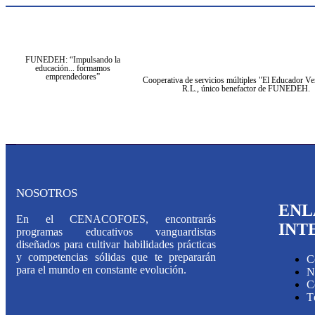
FUNEDEH: “Impulsando la
educación... formamos
emprendedores”
Cooperativa de servicios múltiples "El Educador Ve
R.L., único benefactor de FUNEDEH.
NOSOTROS
ENL
En el CENACOFOES, encontrarás
INT
programas educativos vanguardistas
diseñados para cultivar habilidades prácticas
y competencias sólidas que te prepararán
C
para el mundo en constante evolución.
N
C
T